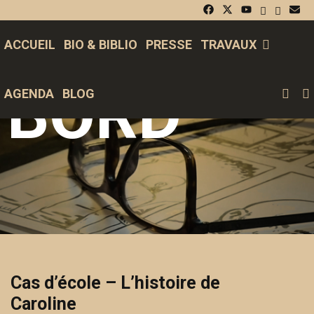
Skip
DE
to
ACCUEIL
BIO & BIBLIO
PRESSE
TRAVAUX
content
BORD
S
AGENDA
BLOG
Cas d’école – L’histoire de
Caroline