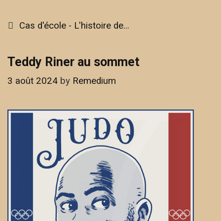
–
L’histoire
Categories
Cas d'école - L'histoire de...
de
Valérie
Teddy Riner au sommet
3 août 2024
by
Remedium