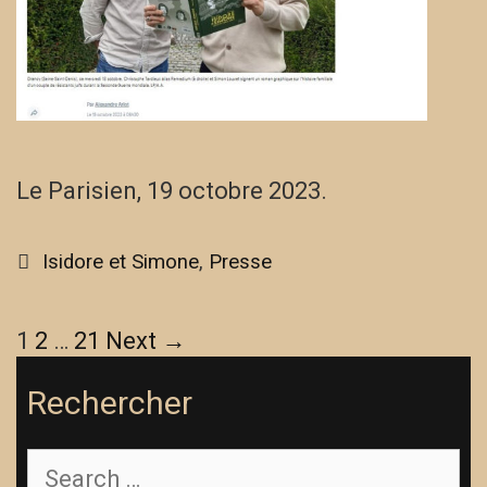
Le Parisien, 19 octobre 2023.
Categories
Isidore et Simone
,
Presse
Post
1
2
…
21
Next →
navigation
Rechercher
Search