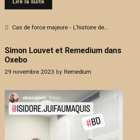
Cas
Lire la suite
de
force
majeure
Categories
Cas de force majeure - L'histoire de...
–
L’histoire
de
Simon Louvet et Remedium dans
Théo
Oxebo
29 novembre 2023
by
Remedium